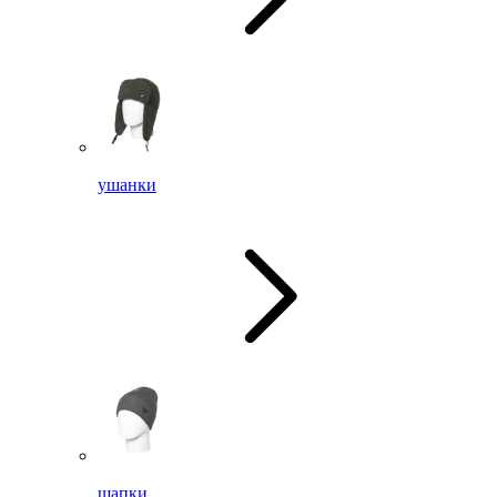
ушанки
шапки