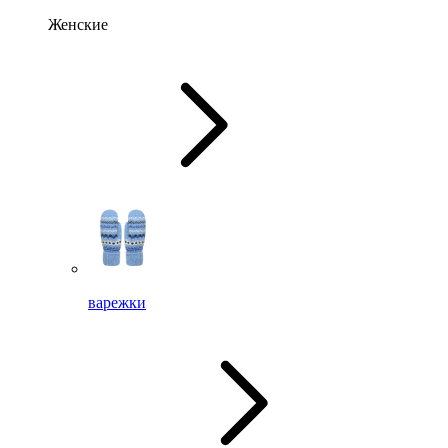
Женские
варежки