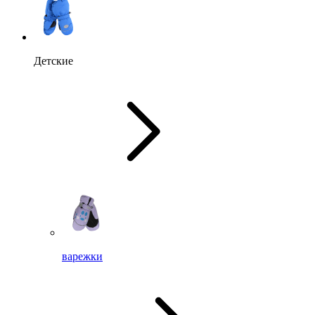
Детские
варежки