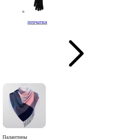
перчатки
Палантины