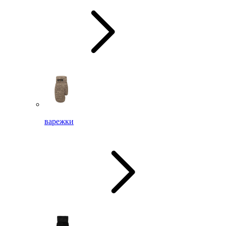
варежки