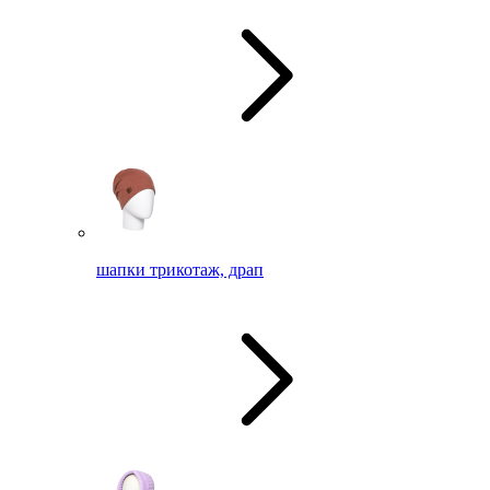
шапки трикотаж, драп