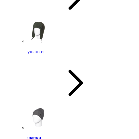
ушанки
шапки