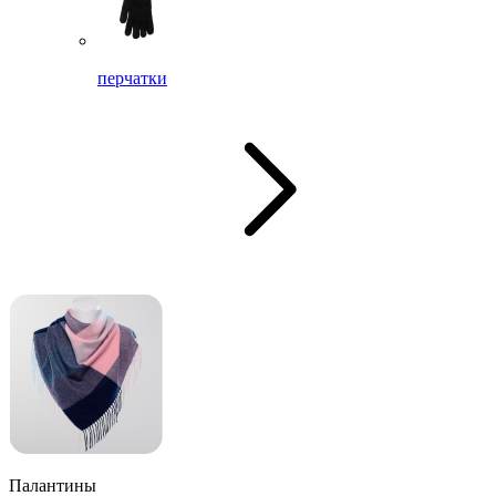
перчатки
Палантины