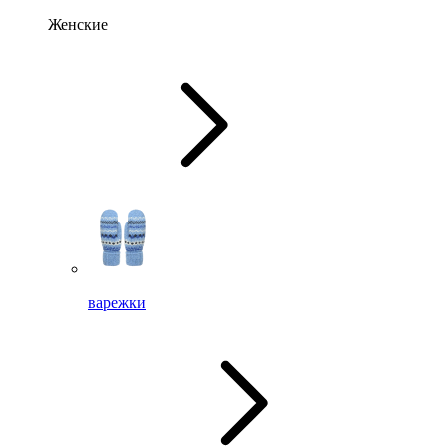
Женские
варежки