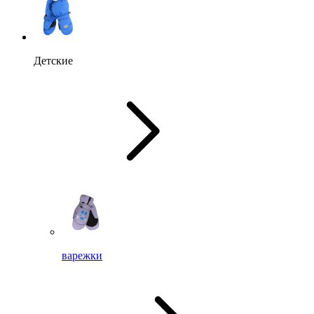
Детские
варежки