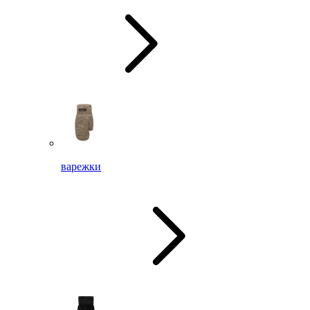
варежки