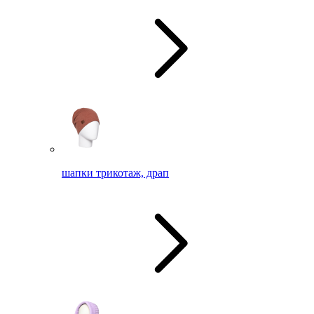
шапки трикотаж, драп