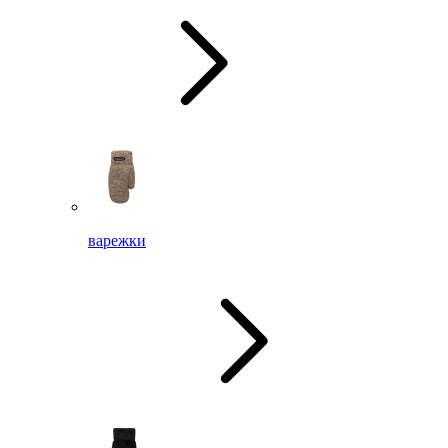
варежки