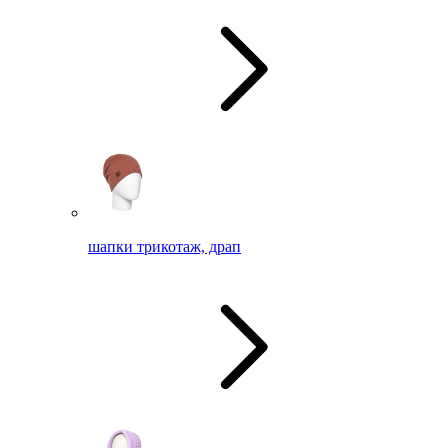
шапки трикотаж, драп