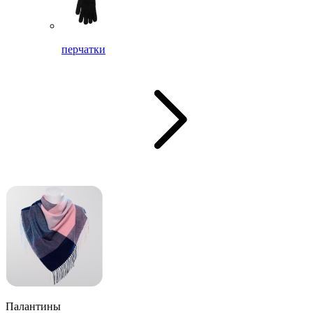
перчатки
Палантины