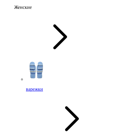
Женские
варежки