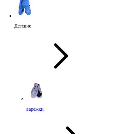
Детские
варежки