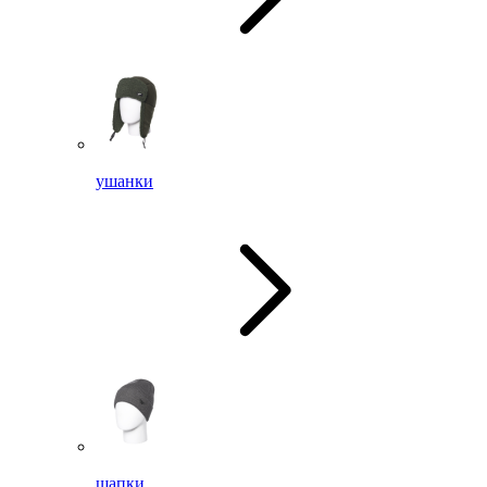
ушанки
шапки