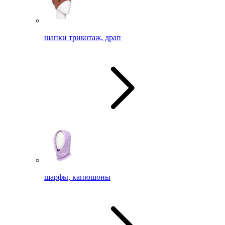
шапки трикотаж, драп
шарфы, капюшоны