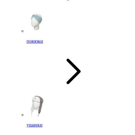
повязки
ушанки