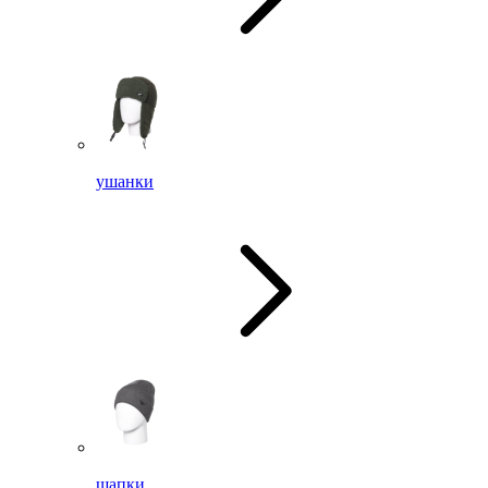
ушанки
шапки