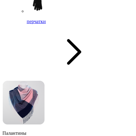
перчатки
Палантины