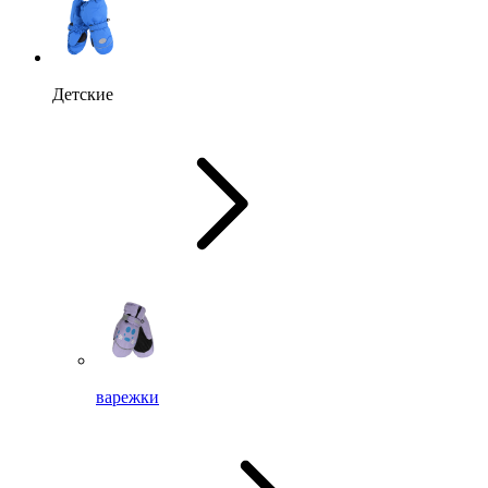
Детские
варежки