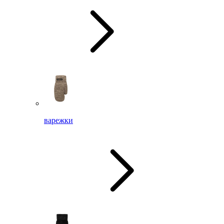
варежки