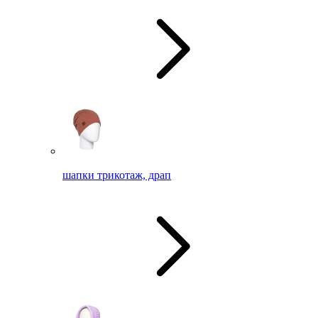
шапки трикотаж, драп