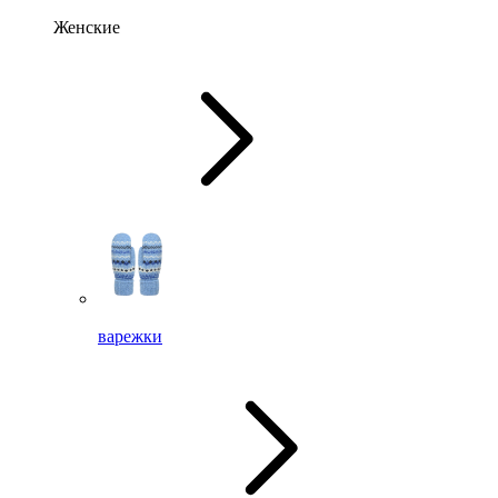
Женские
варежки