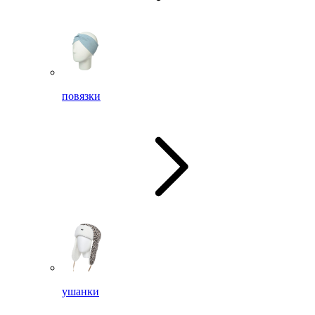
повязки
ушанки