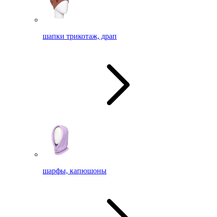
шапки трикотаж, драп
шарфы, капюшоны