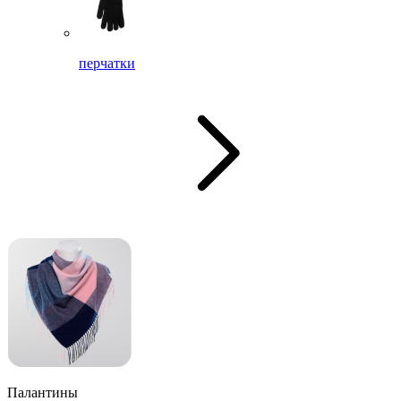
перчатки
Палантины