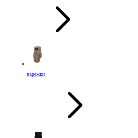
варежки