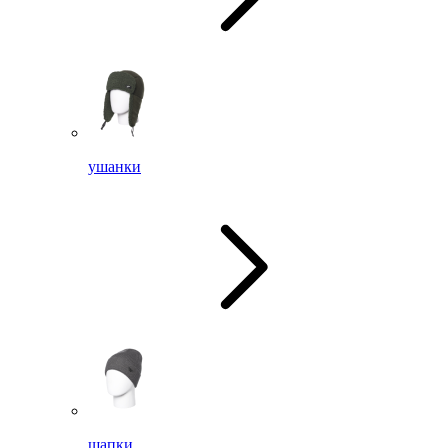
ушанки
шапки