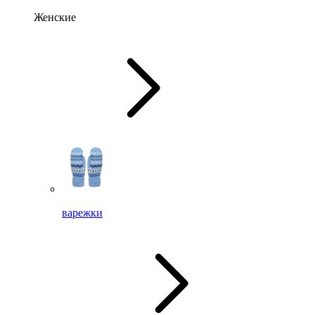
Женские
варежки