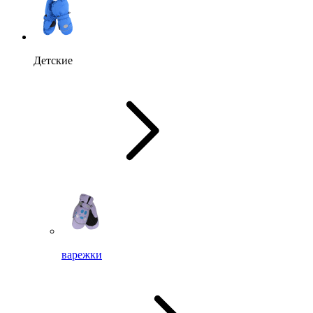
Детские
варежки