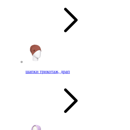
шапки трикотаж, драп