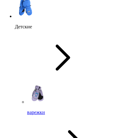
Детские
варежки