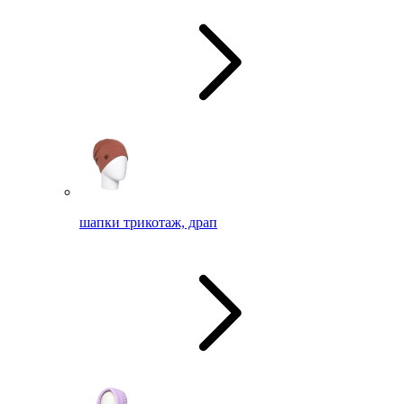
шапки трикотаж, драп