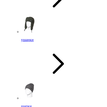
ушанки
шапки