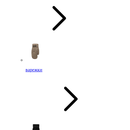
варежки