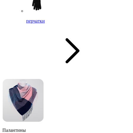
перчатки
Палантины