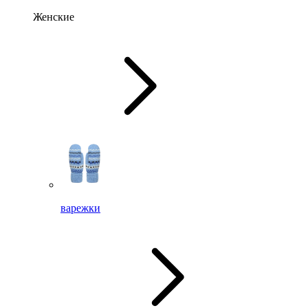
Женские
варежки