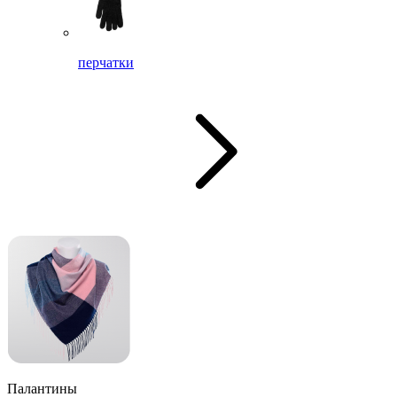
перчатки
Палантины