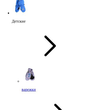
Детские
варежки