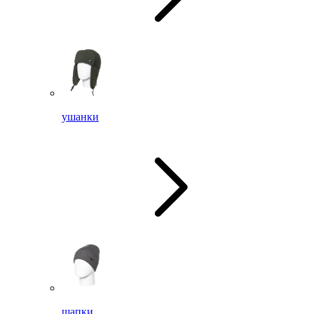
ушанки
шапки