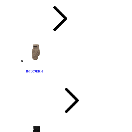
варежки