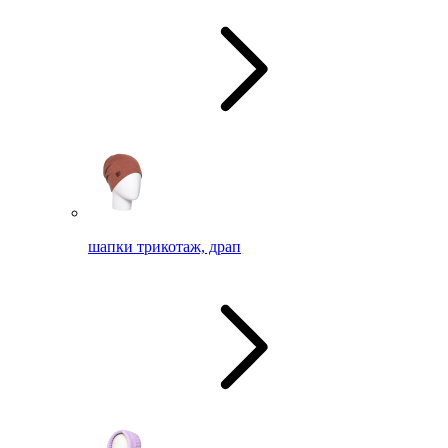
шапки трикотаж, драп