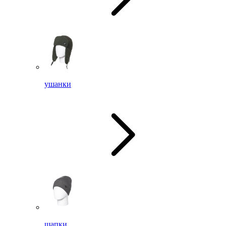
ушанки
шапки