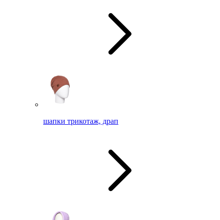
шапки трикотаж, драп