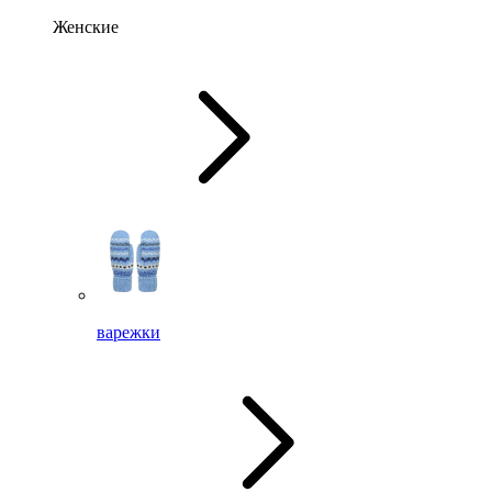
Женские
варежки