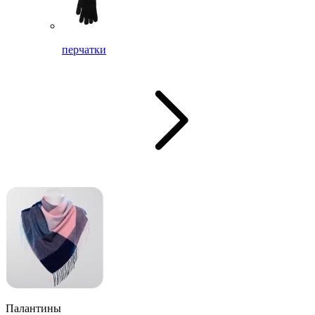
перчатки
Палантины