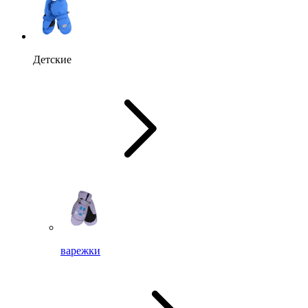
Детские
варежки