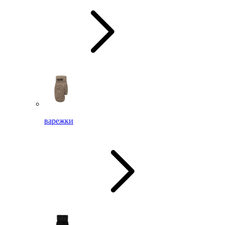
варежки