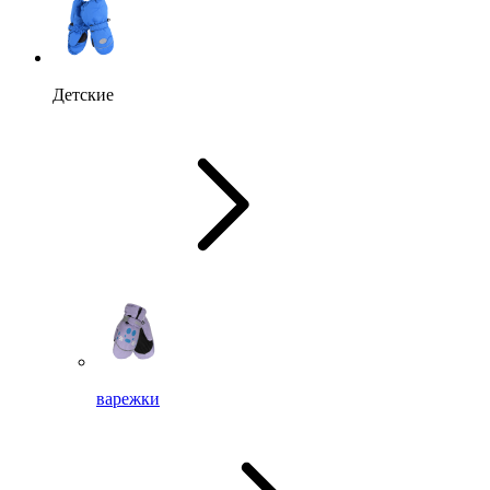
Детские
варежки