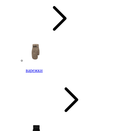
варежки