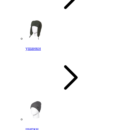
ушанки
шапки