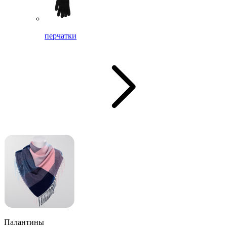
перчатки
Палантины