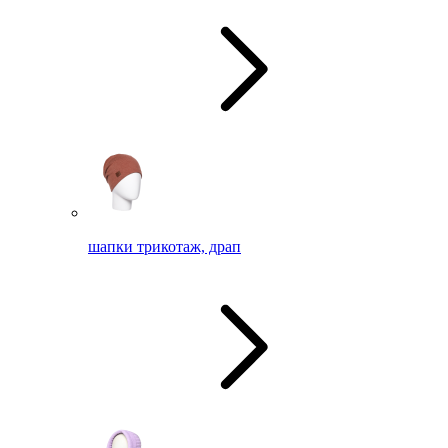
шапки трикотаж, драп