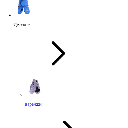
Детские
варежки