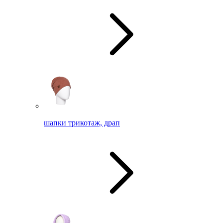
шапки трикотаж, драп