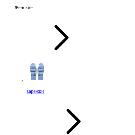
Женские
варежки