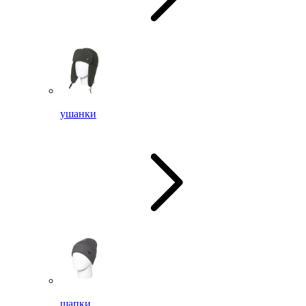
ушанки
шапки