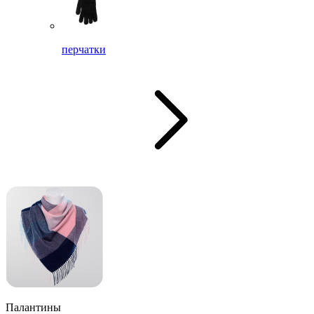
перчатки
Палантины