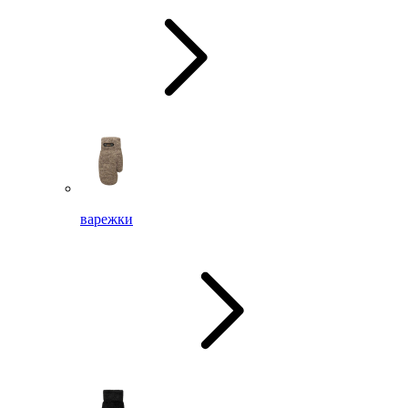
варежки