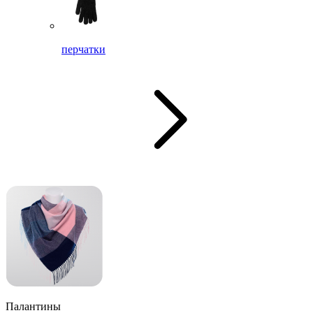
перчатки
Палантины