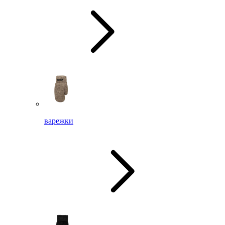
варежки