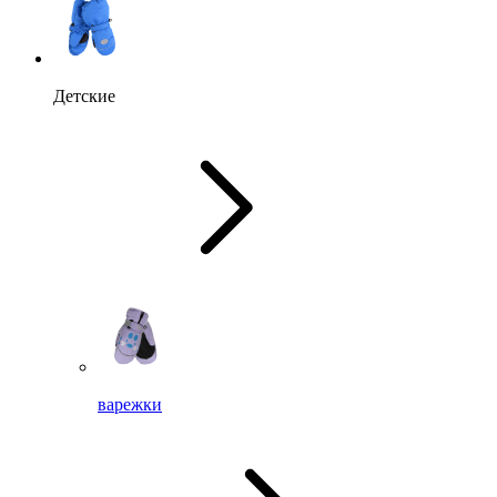
Детские
варежки