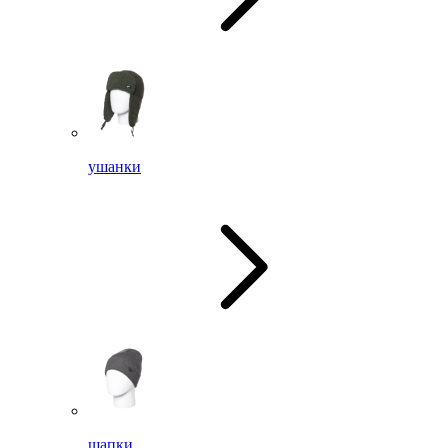
ушанки
шапки