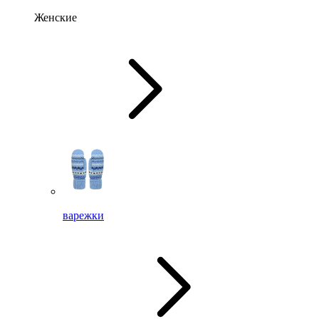
Женские
варежки