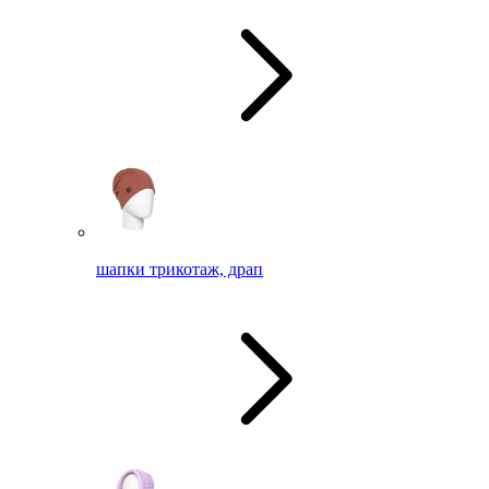
шапки трикотаж, драп