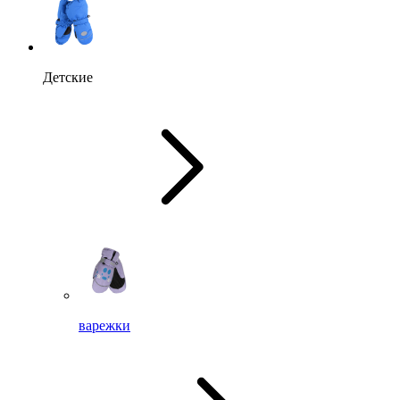
Детские
варежки