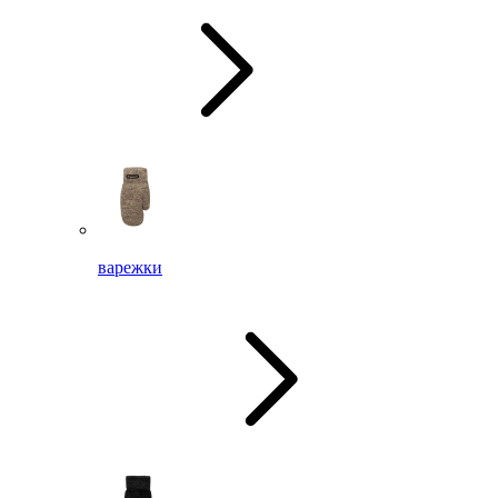
варежки