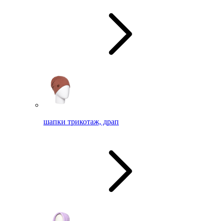
шапки трикотаж, драп