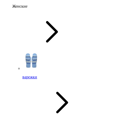
Женские
варежки