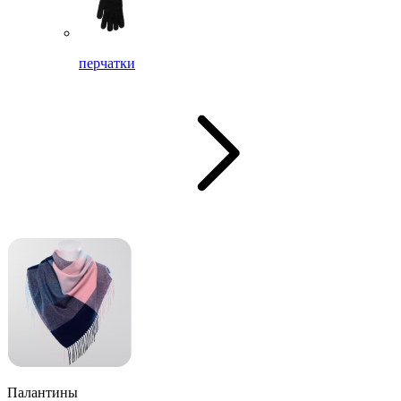
перчатки
Палантины