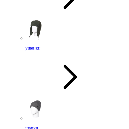
ушанки
шапки