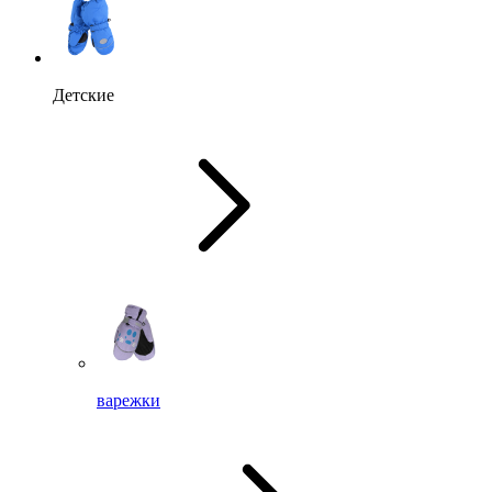
Детские
варежки