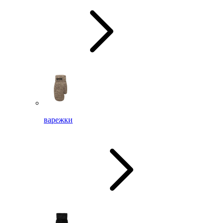
варежки