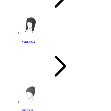
ушанки
шапки