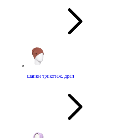
шапки трикотаж, драп