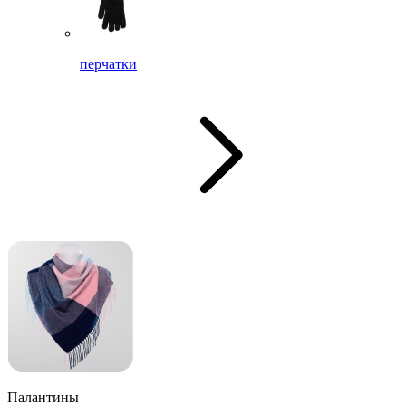
перчатки
Палантины