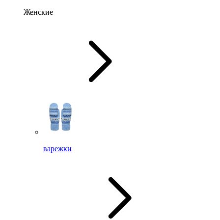
Женские
варежки