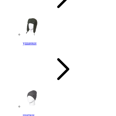
ушанки
шапки