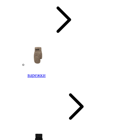
варежки