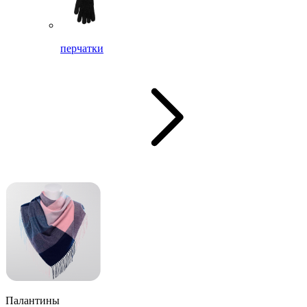
перчатки
Палантины