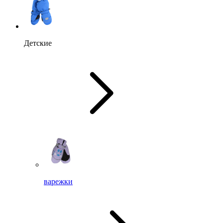
Детские
варежки