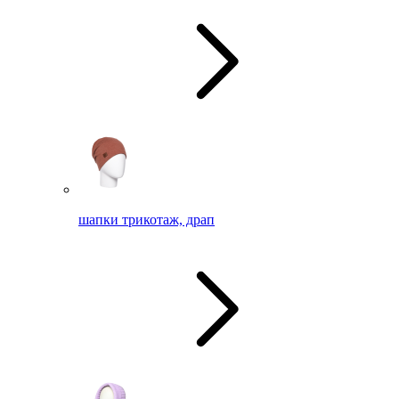
шапки трикотаж, драп