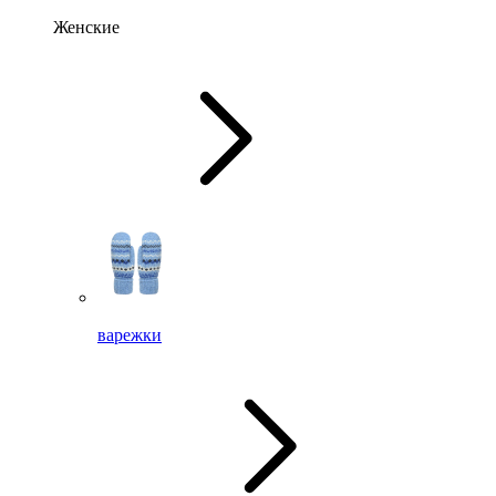
Женские
варежки