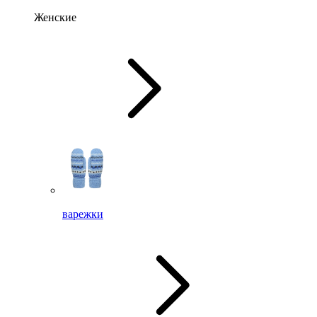
Женские
варежки