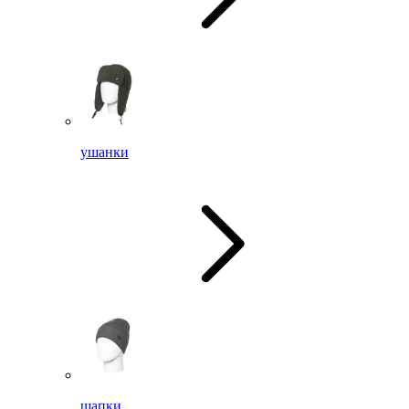
ушанки
шапки