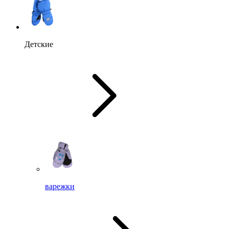
Детские
варежки