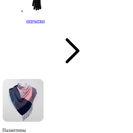
перчатки
Палантины