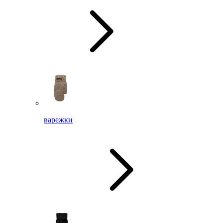
варежки