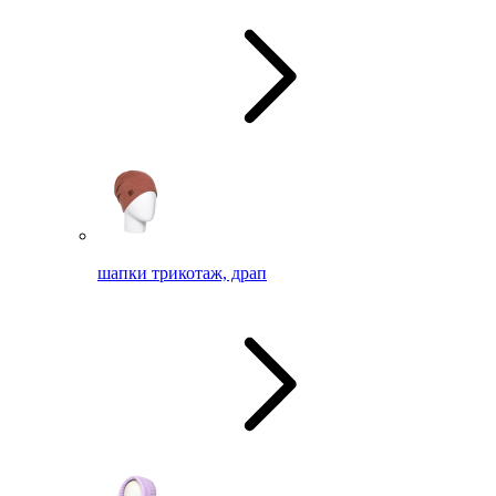
шапки трикотаж, драп