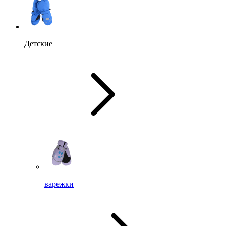
Детские
варежки