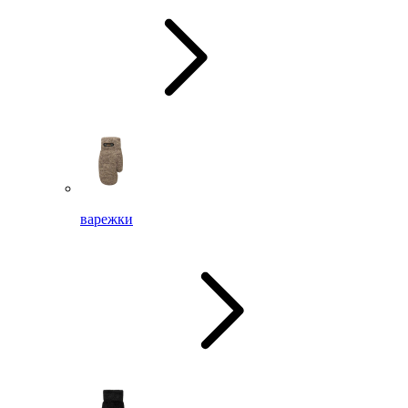
варежки