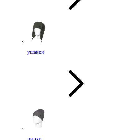
ушанки
шапки