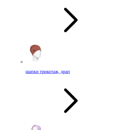
шапки трикотаж, драп