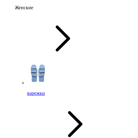
Женские
варежки