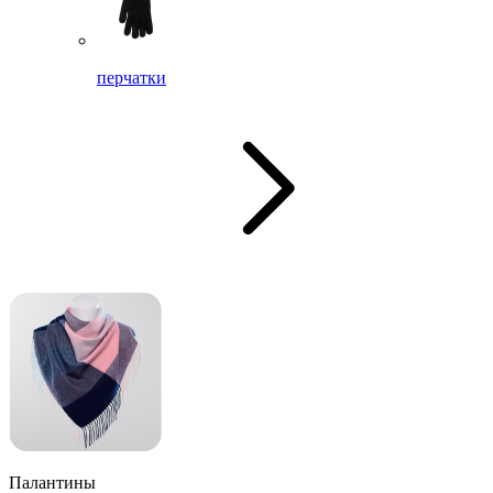
перчатки
Палантины