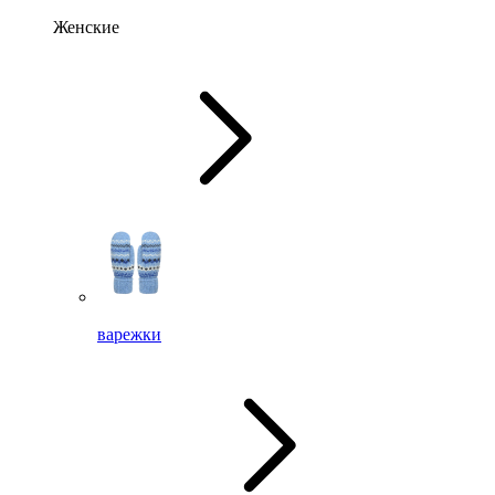
Женские
варежки