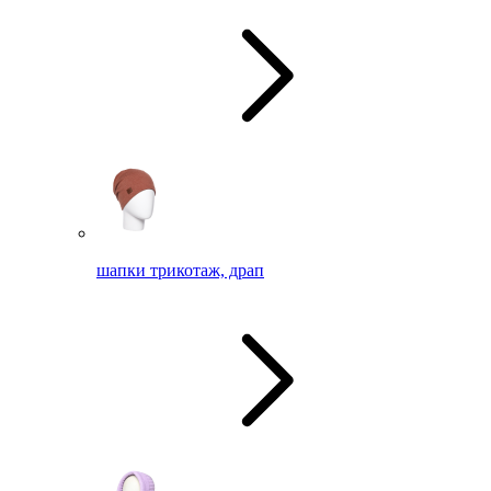
шапки трикотаж, драп