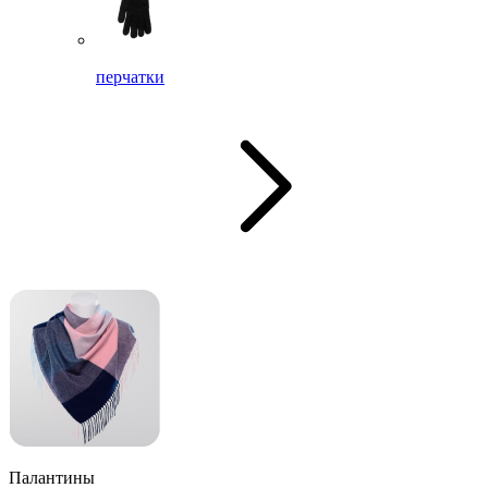
перчатки
Палантины