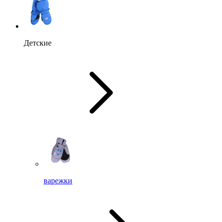
Детские
варежки