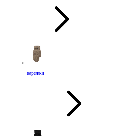
варежки