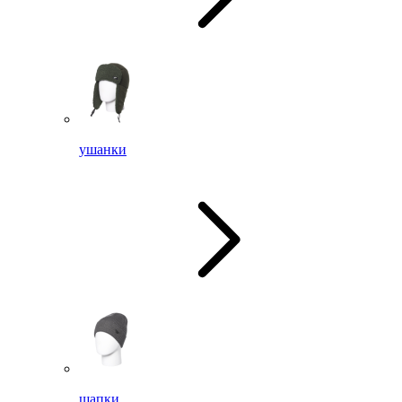
ушанки
шапки