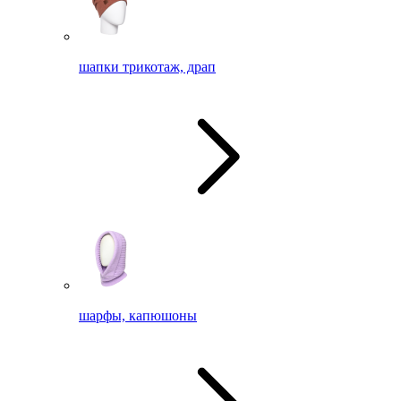
шапки трикотаж, драп
шарфы, капюшоны