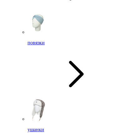
повязки
ушанки