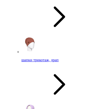
шапки трикотаж, драп