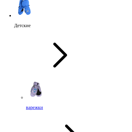
Детские
варежки