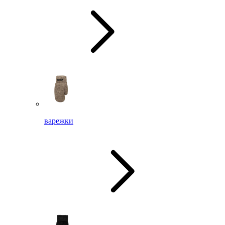
варежки