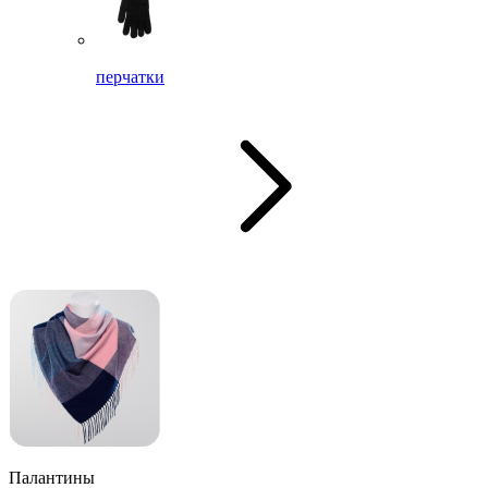
перчатки
Палантины