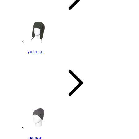
ушанки
шапки