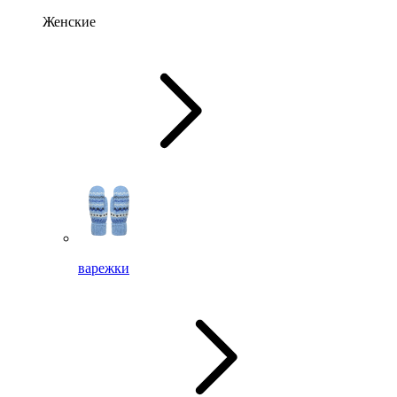
Женские
варежки