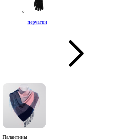
перчатки
Палантины