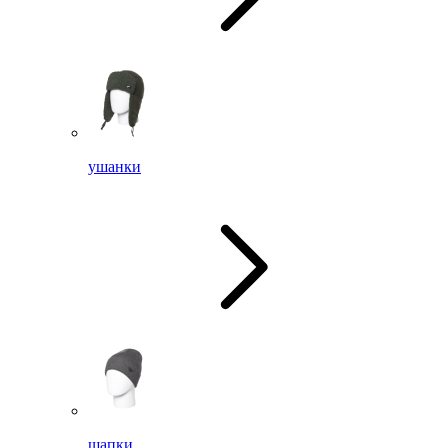
ушанки
шапки