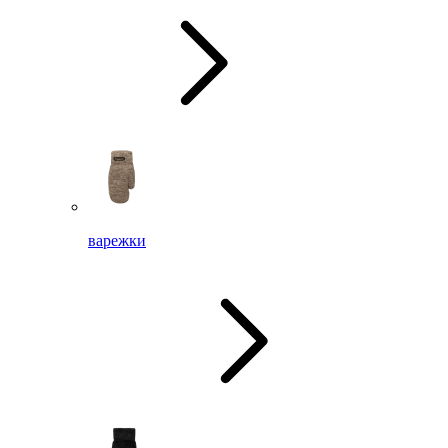
варежки