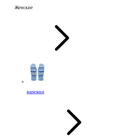
Женские
варежки