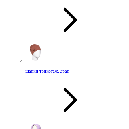
шапки трикотаж, драп