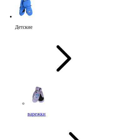
Детские
варежки