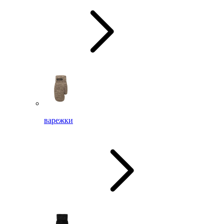
варежки