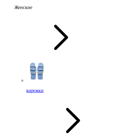
Женские
варежки