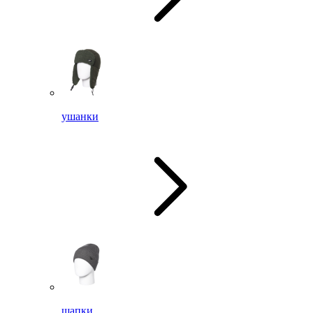
ушанки
шапки