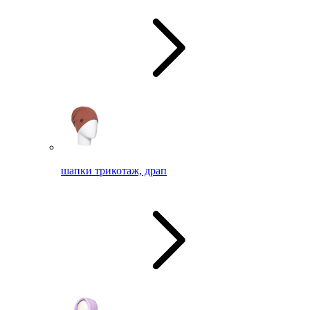
шапки трикотаж, драп