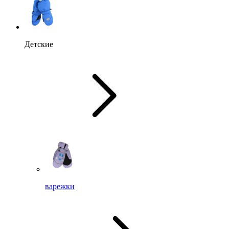
Детские
варежки