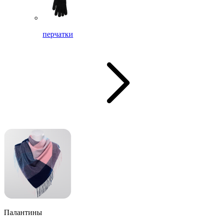
перчатки
Палантины