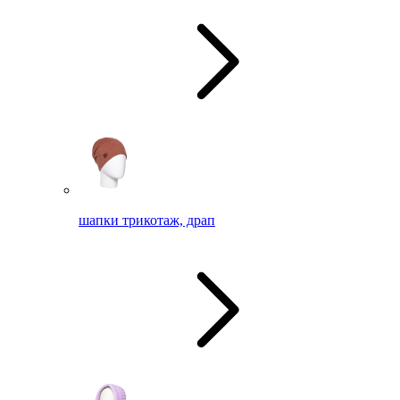
шапки трикотаж, драп