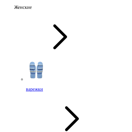
Женские
варежки