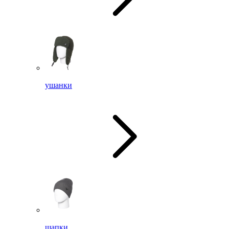
ушанки
шапки