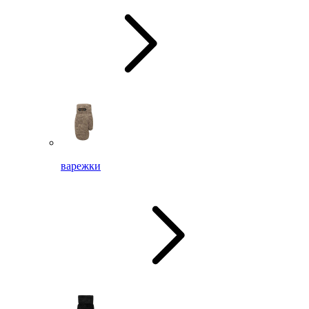
варежки