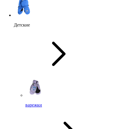
Детские
варежки