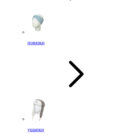
повязки
ушанки