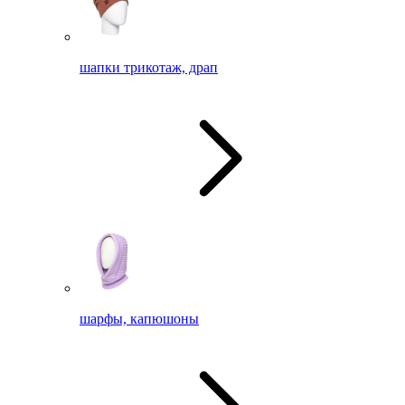
шапки трикотаж, драп
шарфы, капюшоны