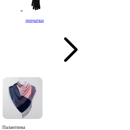
перчатки
Палантины