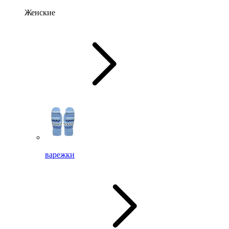
Женские
варежки