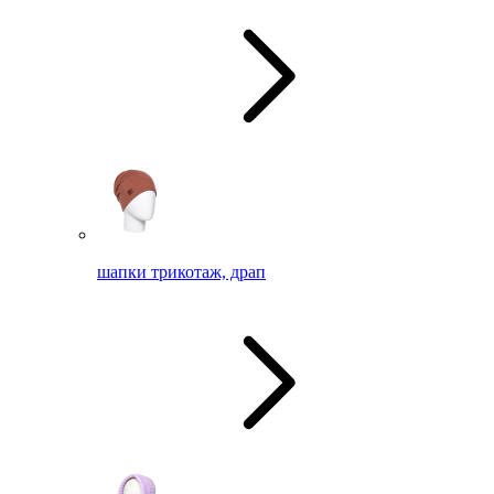
шапки трикотаж, драп