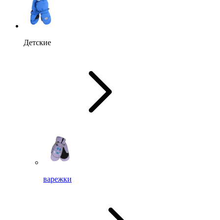
Детские
варежки