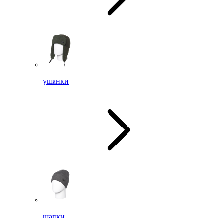
ушанки
шапки