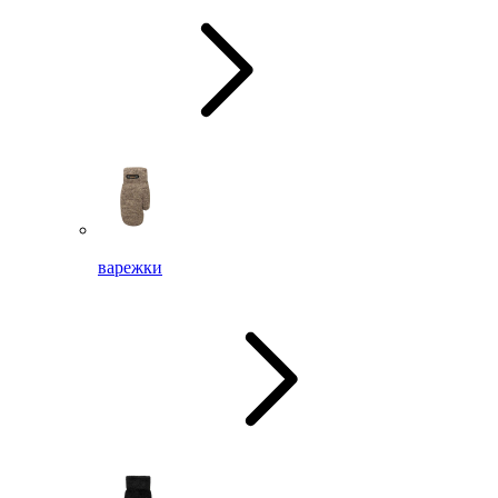
варежки