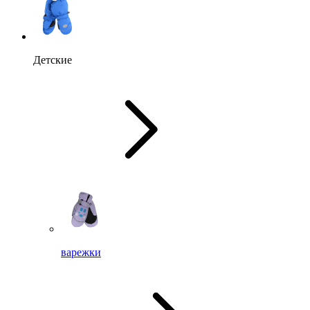
Детские
варежки