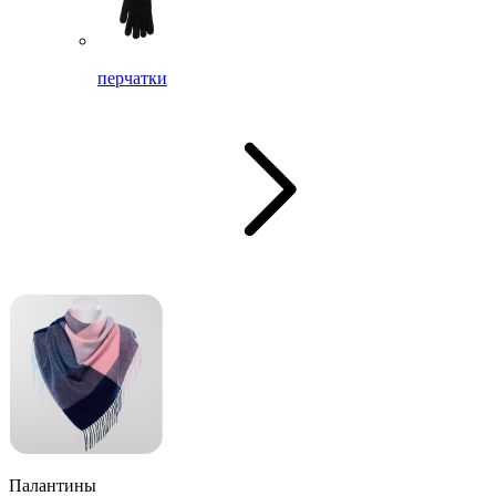
перчатки
Палантины