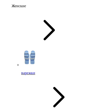
Женские
варежки