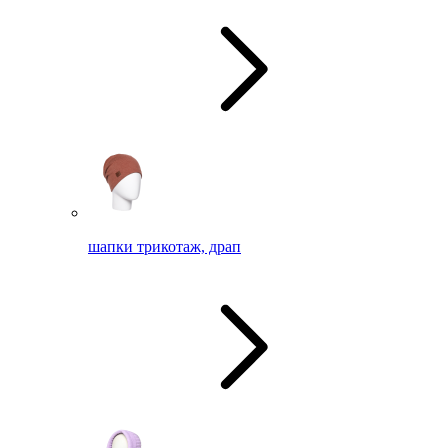
шапки трикотаж, драп