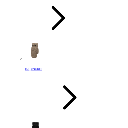
варежки