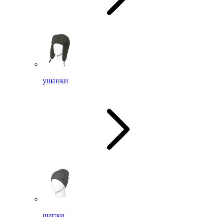
ушанки
шапки