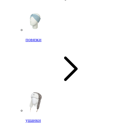
повязки
ушанки