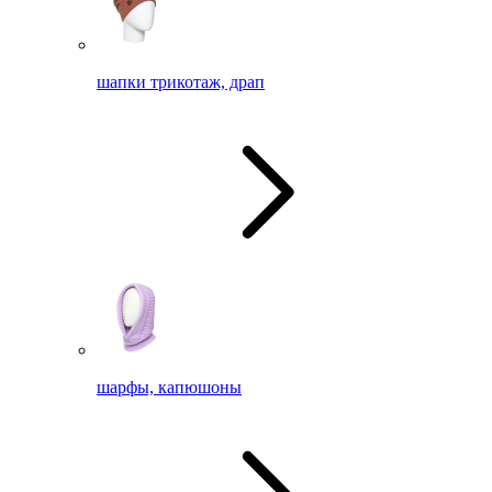
шапки трикотаж, драп
шарфы, капюшоны