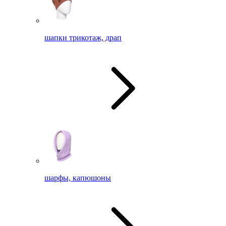
шапки трикотаж, драп
шарфы, капюшоны