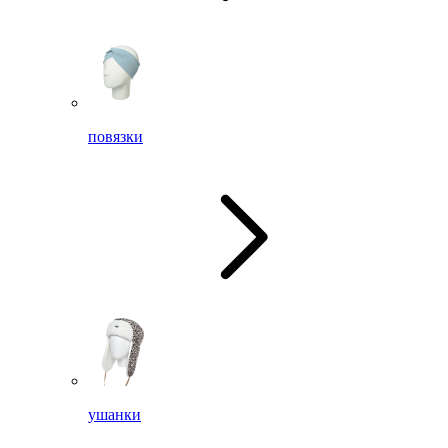
повязки
ушанки