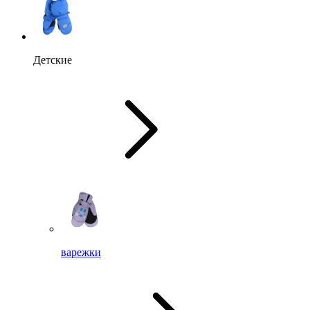
Детские
варежки