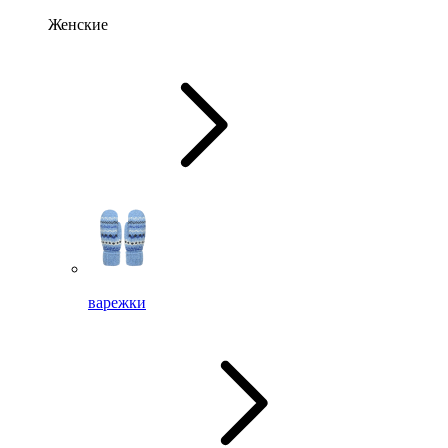
Женские
варежки