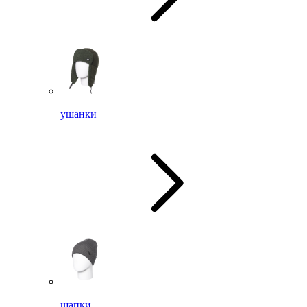
ушанки
шапки