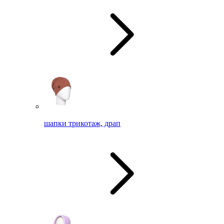
шапки трикотаж, драп