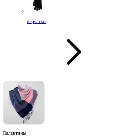
перчатки
Палантины