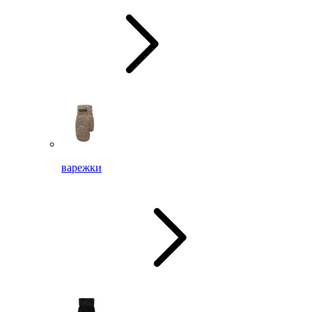
варежки