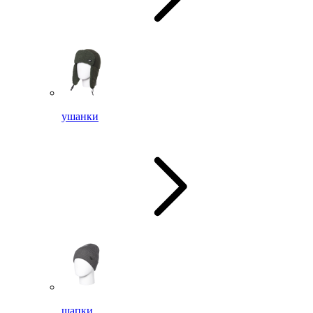
ушанки
шапки