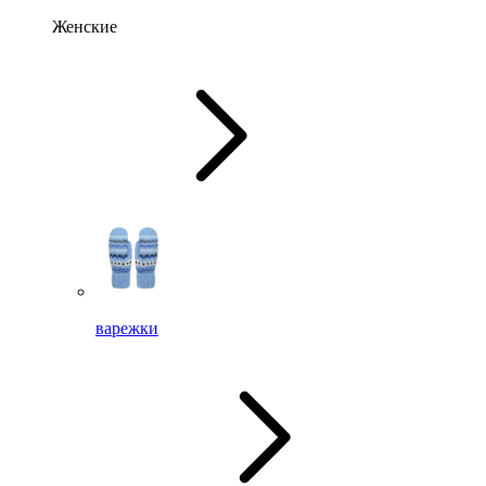
Женские
варежки