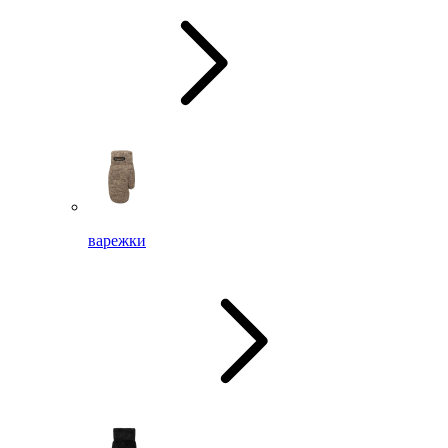
варежки