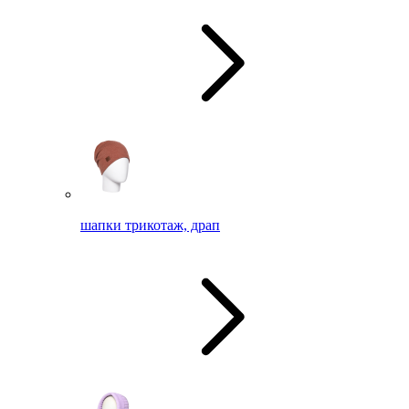
шапки трикотаж, драп