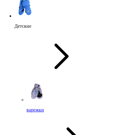
Детские
варежки