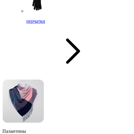
перчатки
Палантины