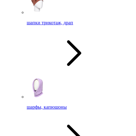
шапки трикотаж, драп
шарфы, капюшоны