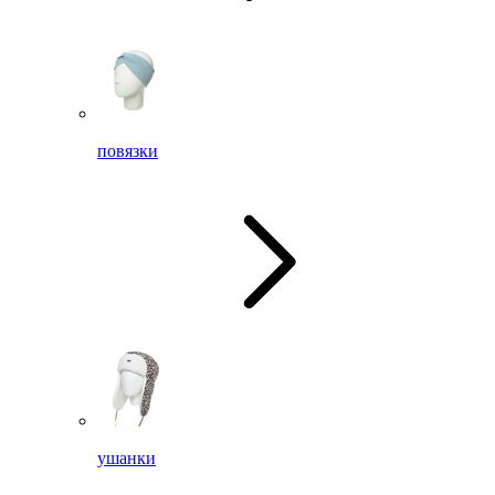
повязки
ушанки