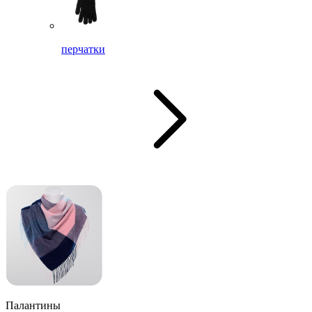
перчатки
Палантины