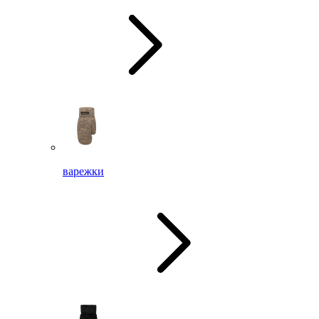
варежки