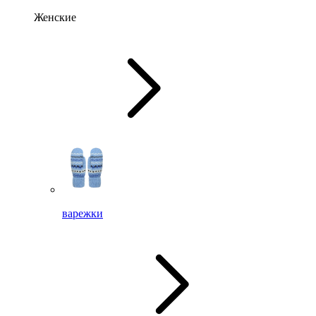
Женские
варежки