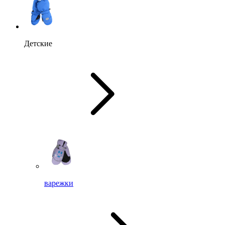
Детские
варежки