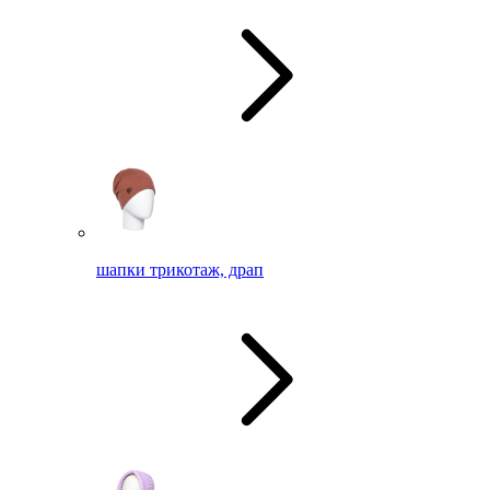
шапки трикотаж, драп