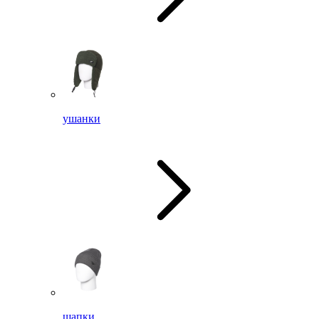
ушанки
шапки