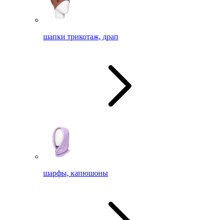
шапки трикотаж, драп
шарфы, капюшоны