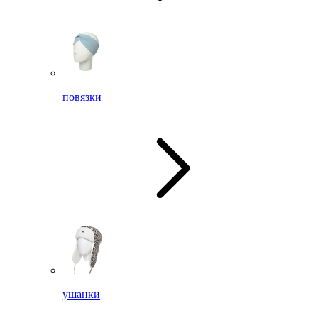
повязки
ушанки