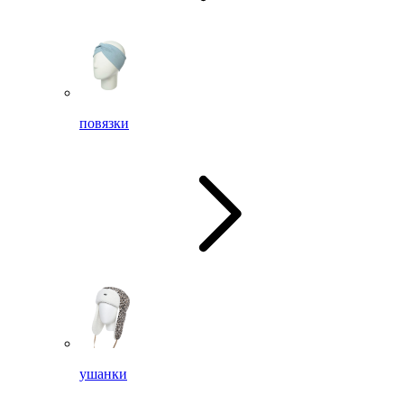
повязки
ушанки