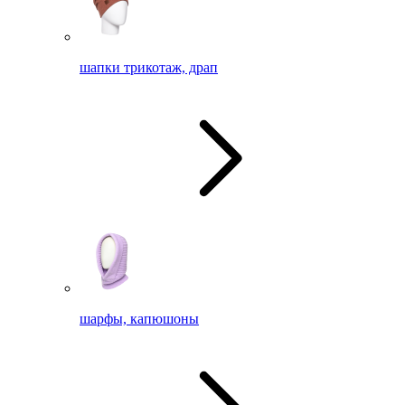
шапки трикотаж, драп
шарфы, капюшоны