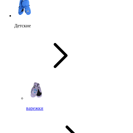
Детские
варежки