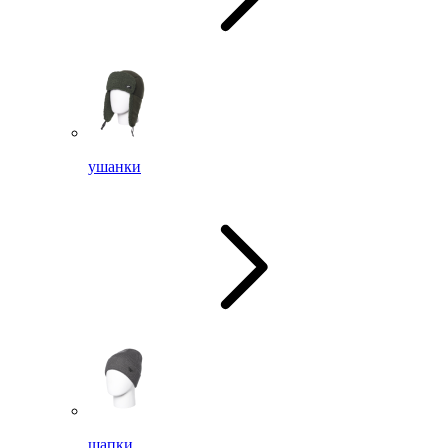
ушанки
шапки