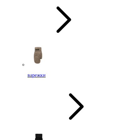
варежки