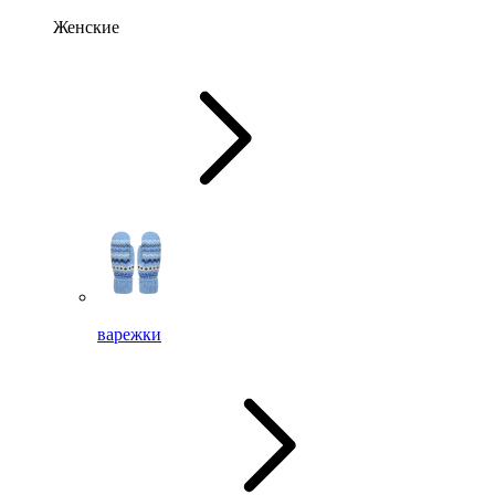
Женские
варежки