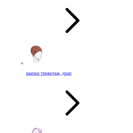
шапки трикотаж, драп