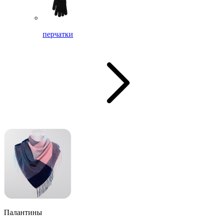
перчатки
Палантины