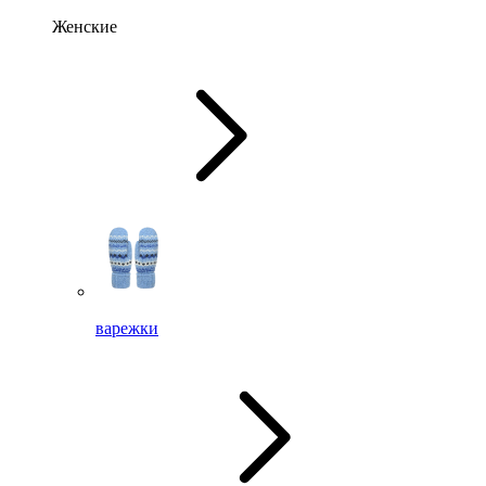
Женские
варежки