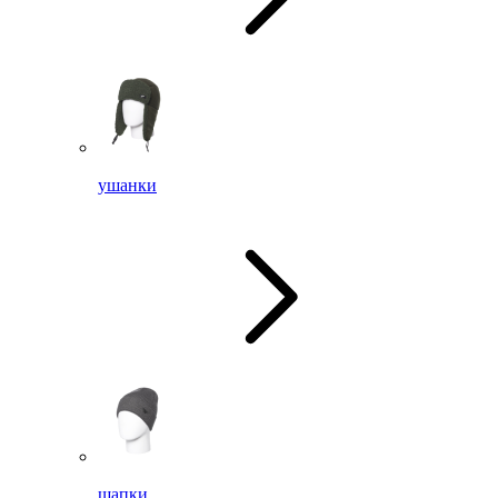
ушанки
шапки