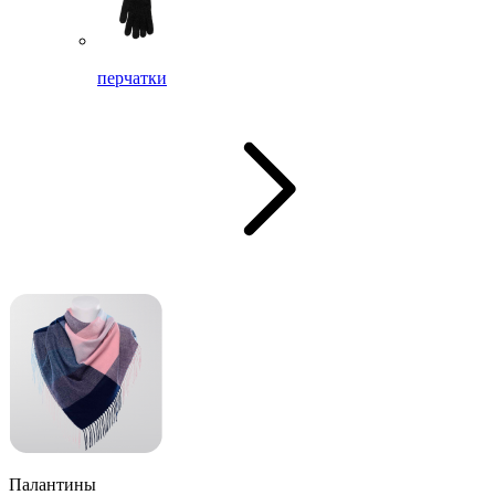
перчатки
Палантины