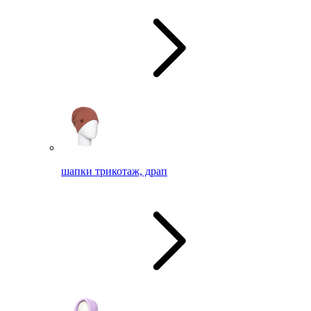
шапки трикотаж, драп