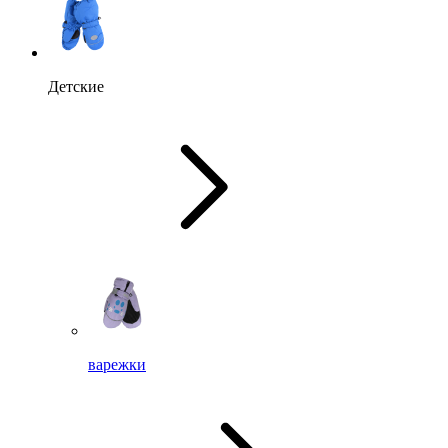
Детские
варежки