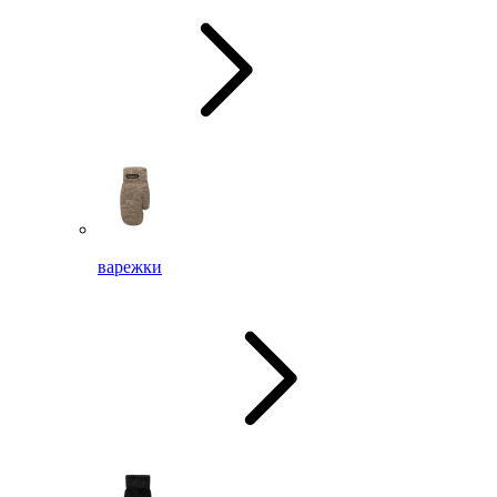
варежки