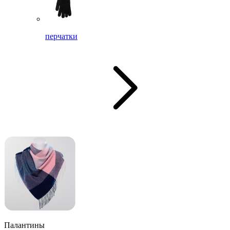
перчатки
Палантины