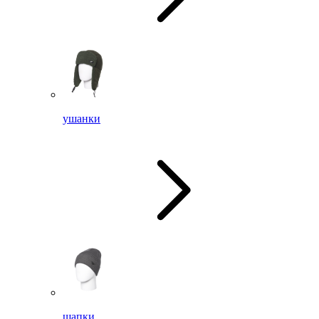
ушанки
шапки