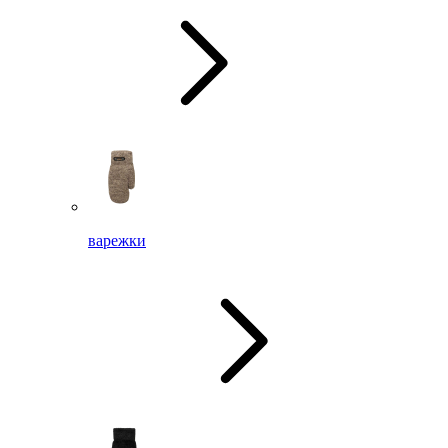
варежки