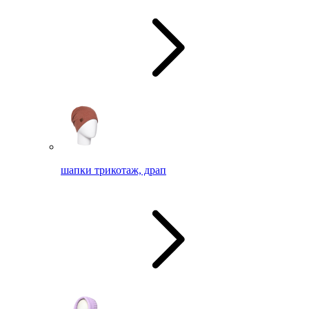
шапки трикотаж, драп