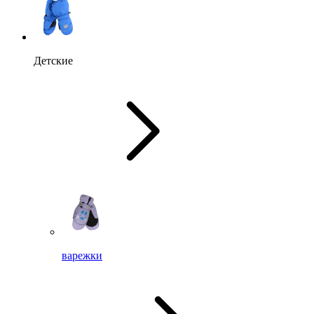
Детские
варежки