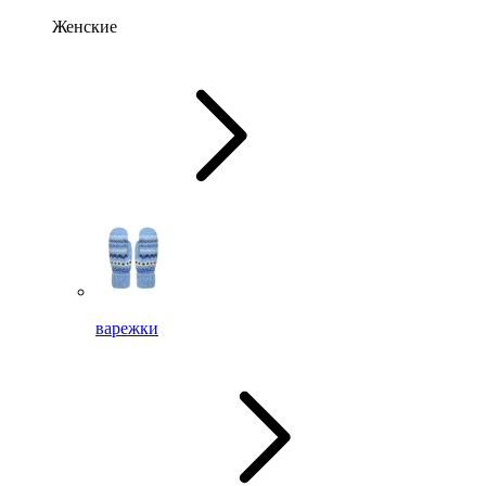
Женские
варежки