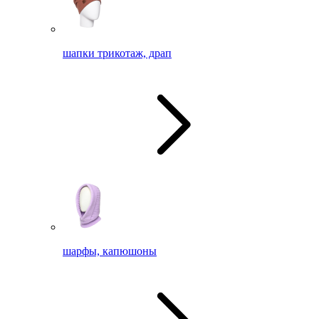
шапки трикотаж, драп
шарфы, капюшоны