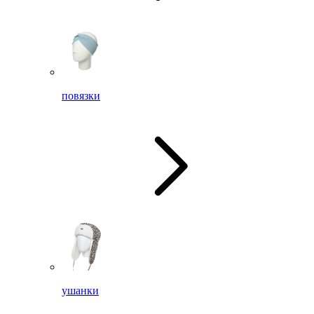
повязки
ушанки