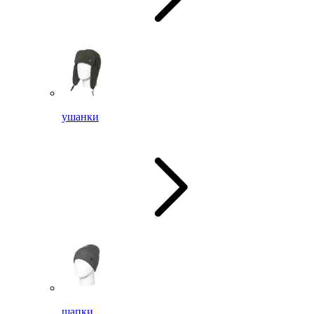
ушанки
шапки