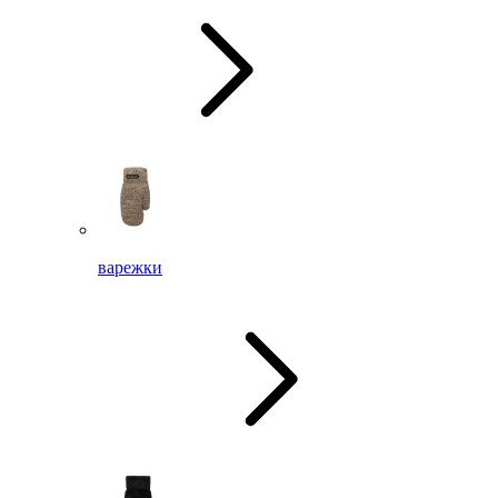
варежки