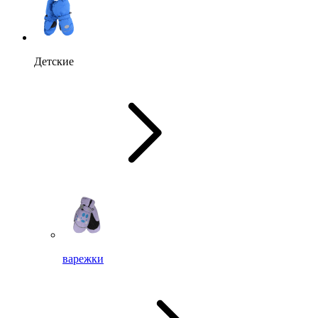
Детские
варежки