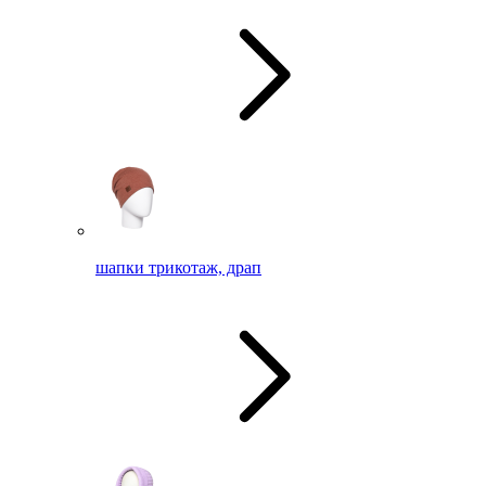
шапки трикотаж, драп