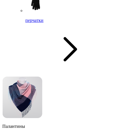
перчатки
Палантины