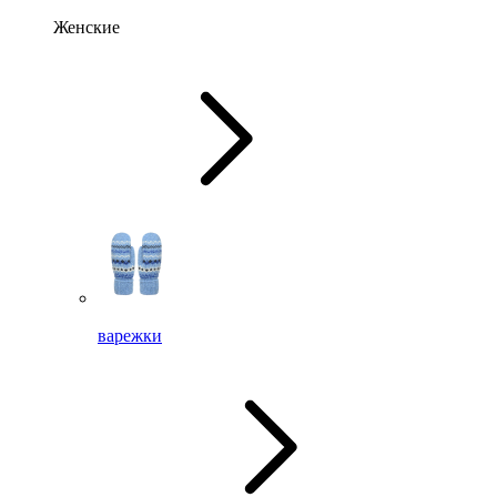
Женские
варежки