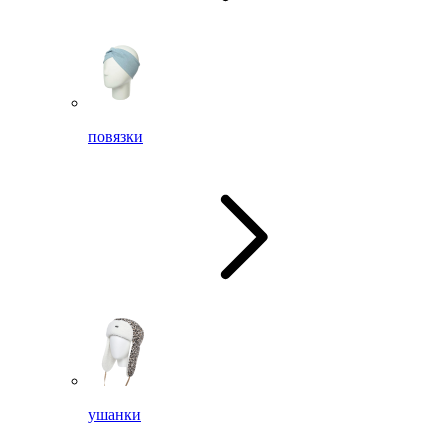
повязки
ушанки