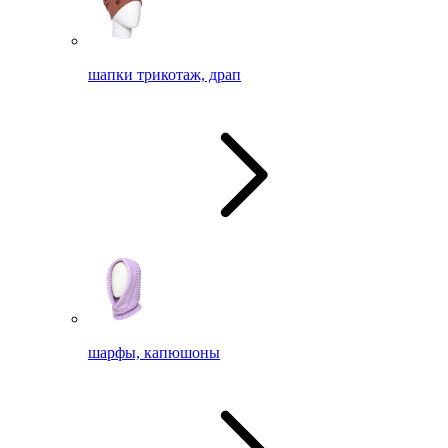
шапки трикотаж, драп
шарфы, капюшоны