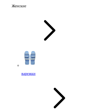
Женские
варежки