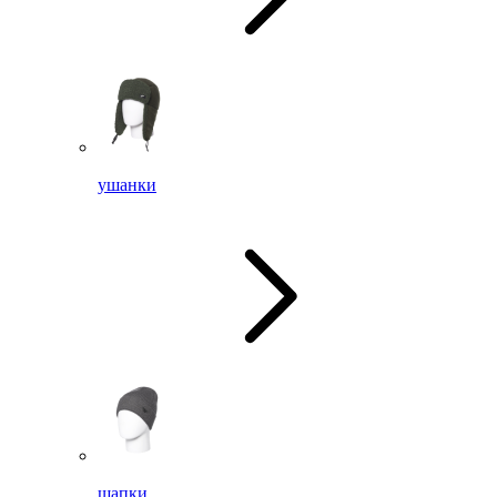
ушанки
шапки