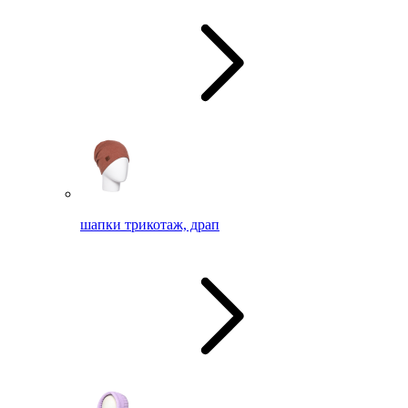
шапки трикотаж, драп