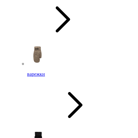
варежки