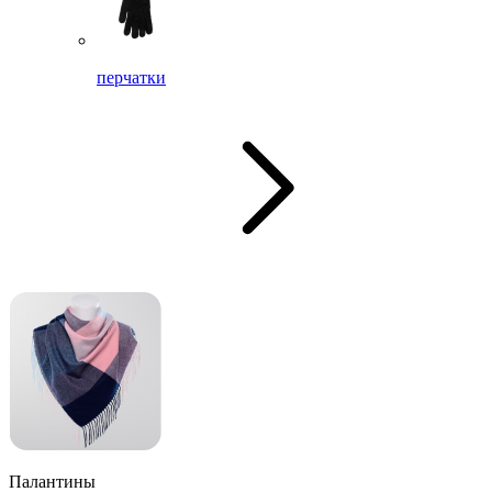
перчатки
Палантины