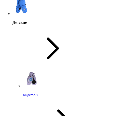
Детские
варежки