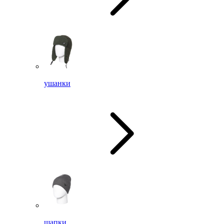
ушанки
шапки