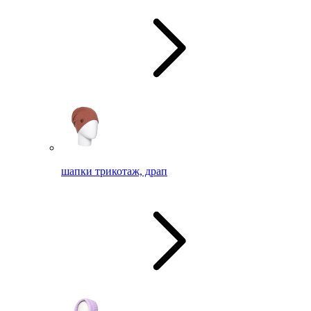
шапки трикотаж, драп