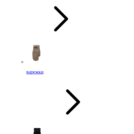
варежки