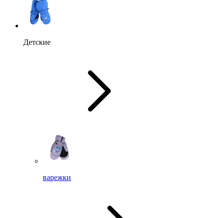
Детские
варежки