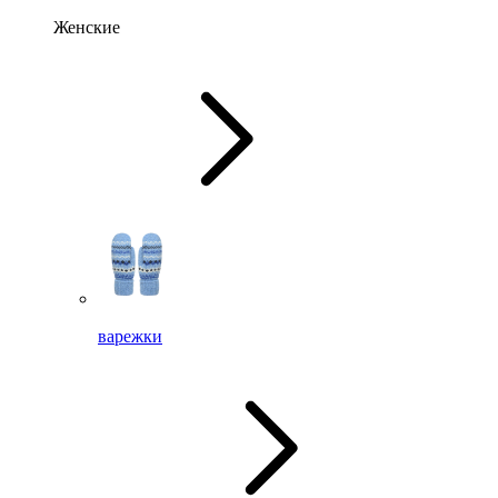
Женские
варежки