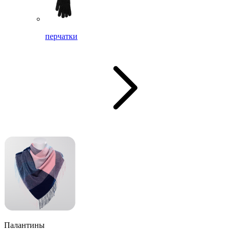
перчатки
Палантины