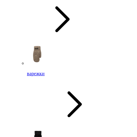
варежки