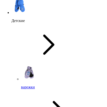
Детские
варежки