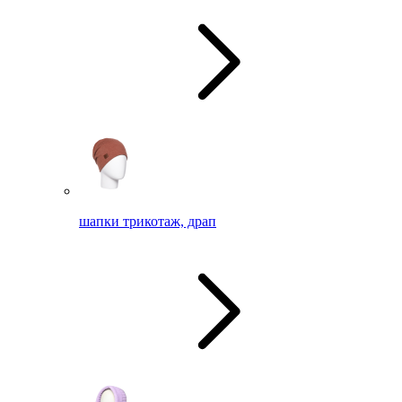
шапки трикотаж, драп