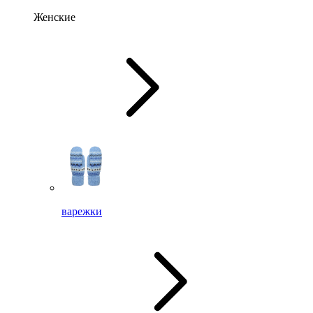
Женские
варежки