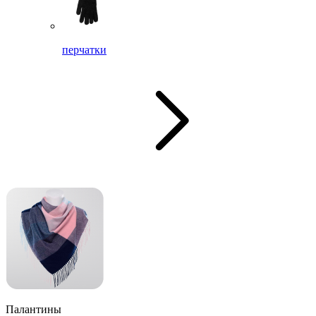
перчатки
Палантины