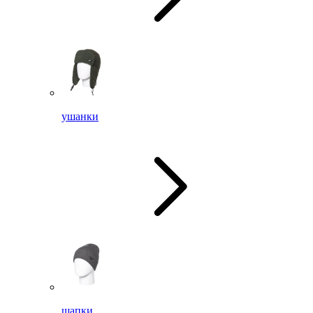
ушанки
шапки