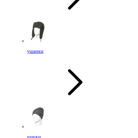
ушанки
шапки