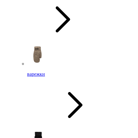
варежки