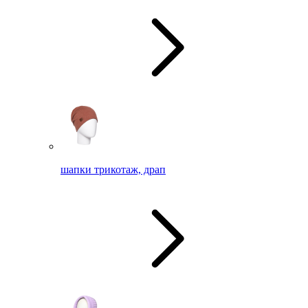
шапки трикотаж, драп