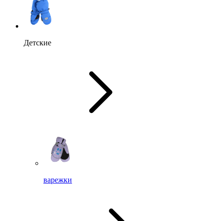
Детские
варежки