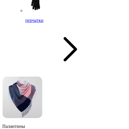
перчатки
Палантины