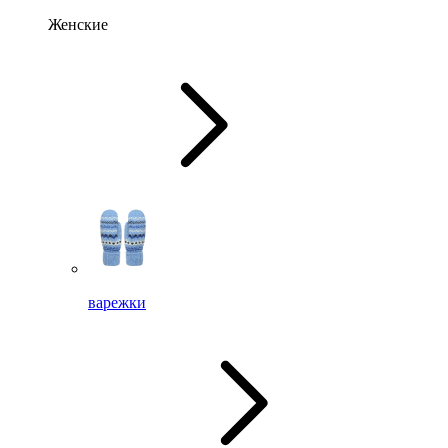
Женские
варежки