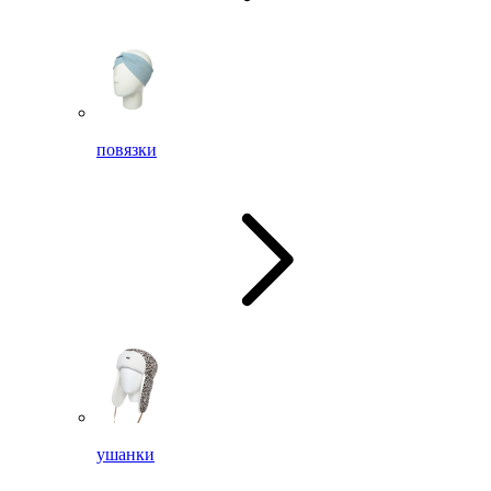
повязки
ушанки