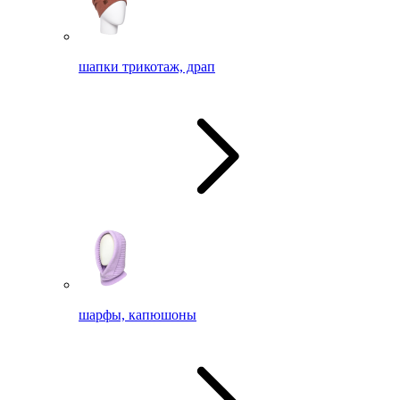
шапки трикотаж, драп
шарфы, капюшоны