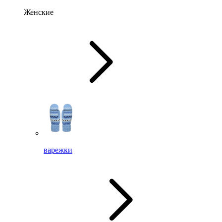
Женские
варежки