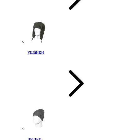
ушанки
шапки