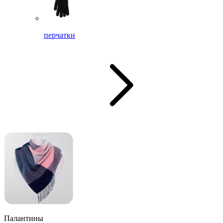
перчатки
Палантины