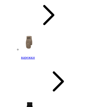
варежки