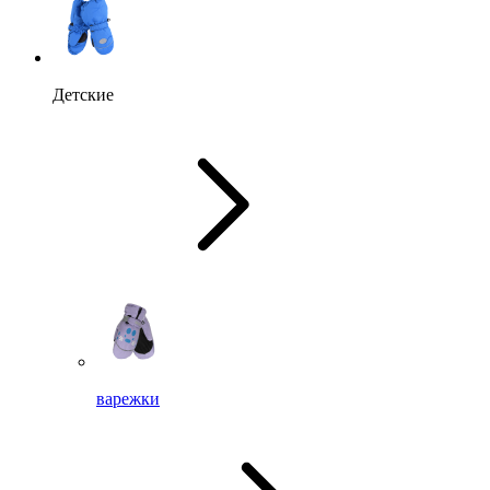
Детские
варежки