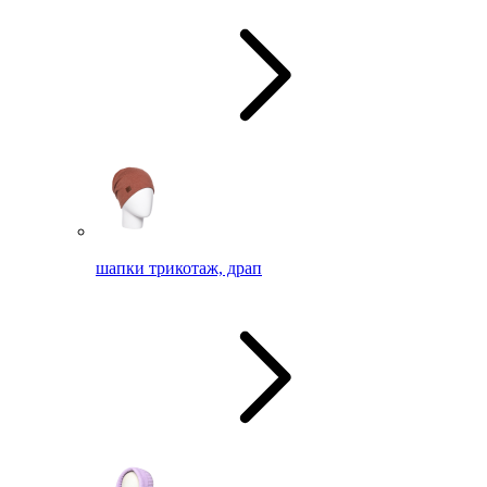
шапки трикотаж, драп