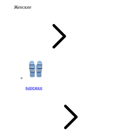
Женские
варежки