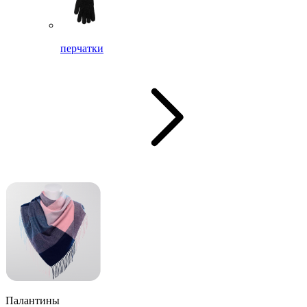
перчатки
Палантины