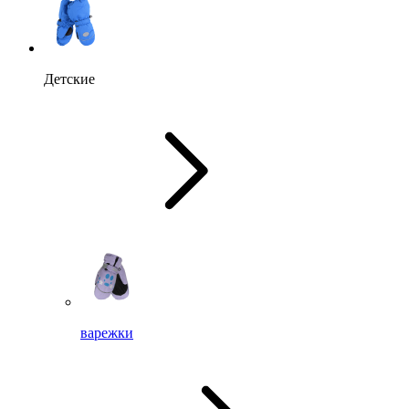
Детские
варежки