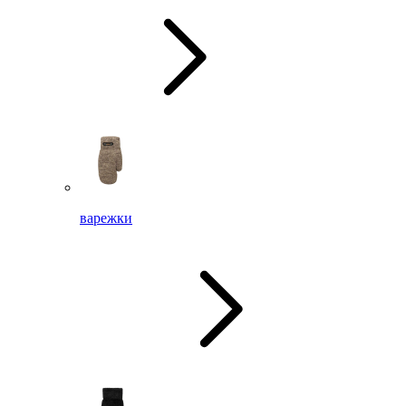
варежки