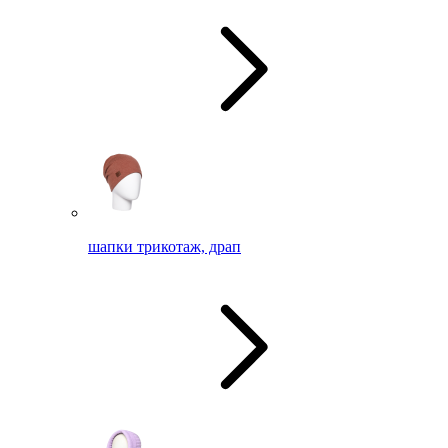
шапки трикотаж, драп