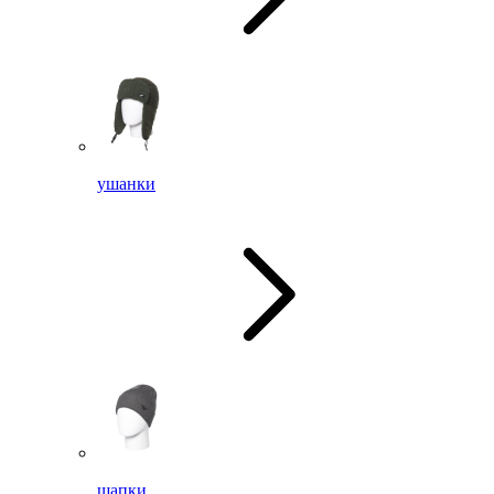
ушанки
шапки