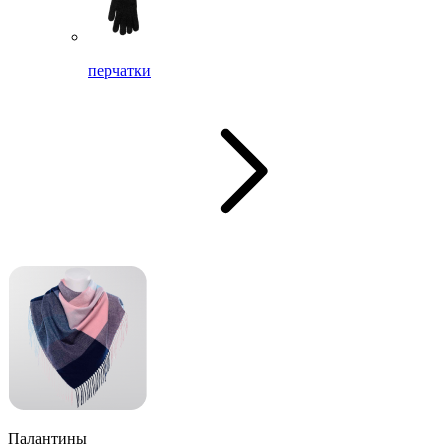
перчатки
Палантины