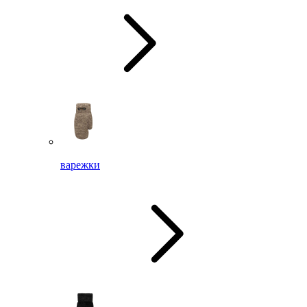
варежки