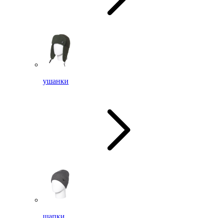
ушанки
шапки