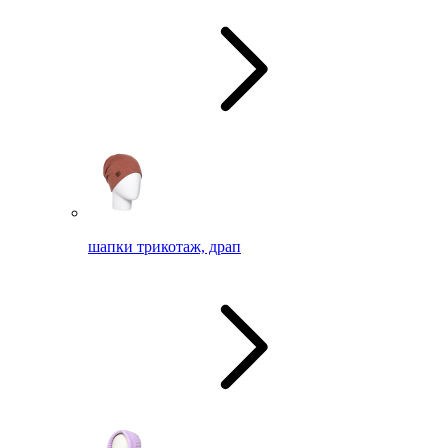
шапки трикотаж, драп