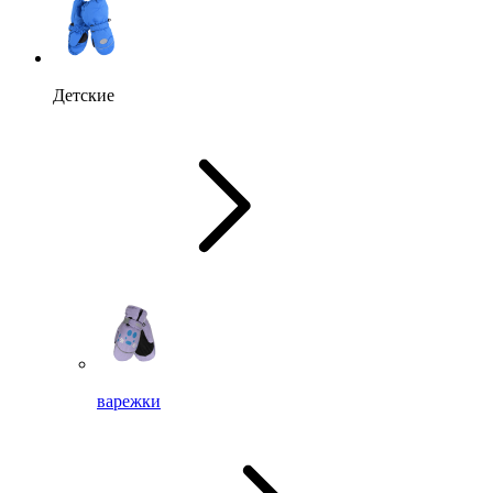
Детские
варежки