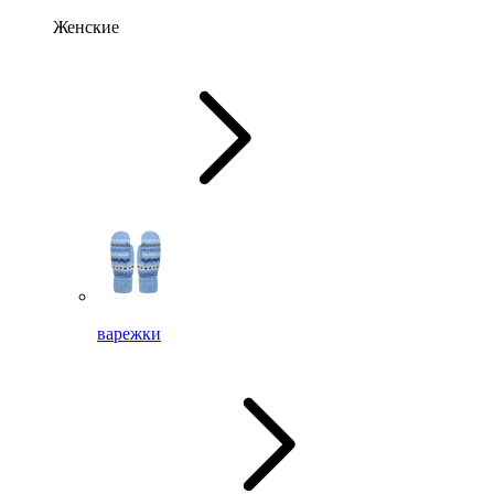
Женские
варежки