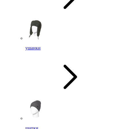
ушанки
шапки