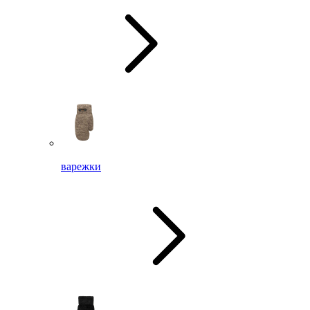
варежки