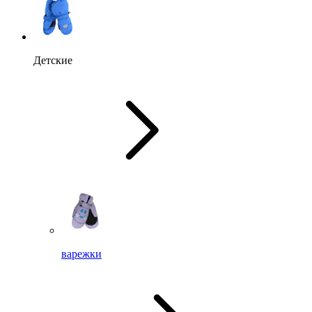
Детские
варежки