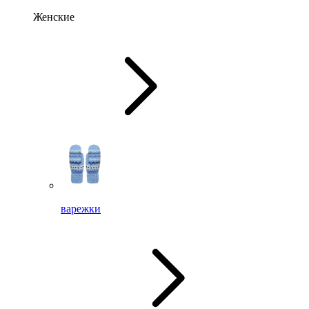
Женские
варежки