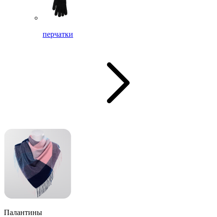
перчатки
Палантины