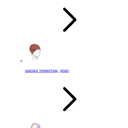
шапки трикотаж, драп